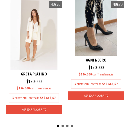
NUEVO
NUEVO
AGNI NEGRO
$170.000
GRETA PLATINO
$136.000
con
Transferencia
$170.000
3
cuotas sin interés de
$56.666,67
$136.000
con
Transferencia
AGREGAR AL CARRITO
3
cuotas sin interés de
$56.666,67
AGREGAR AL CARRITO